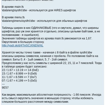
В архиве main.fs
\data\eng\sysfnt.tdw - используется для HiRES шрифтов
В архиве menu.fs
\data\eng\menu\sysfnt.tdw - используется для обычных шрифтов
Таблицы ширин в них ОДИНАКОВЫЕ (что и смутило, думал, что ширины
шрифтов, раз уж они хранятся отдельно, описаны целыми байтами, а не
половинками - я ошибался).
Значения таблицы шрифтов из архива main.fs умножаются на 1,67.
Округление в большую сторону.
http://yadi.sk/d/4Tm5CiXNENrNL
Хранятся числы точно также - начиная с 8 байта в файле sysfnt.tdw
описаны ширины символов, начиная с пробела. По половинке байта на
символ. Биты 0..4 - 1ый символ, 5..7 - 2ой символ.
Предположим у нас есть символы с шириной 22, 15, 11 и 7 пикселей. Тогда
в таблице ширин будет записано:
22 / 1.67 = 13.19 => 14 (0xE)
15 / 1.67 = 8.999 => 9 (0x9)
11 / 1.67 = 6.599 => 7 (0x7)
07 / 1.67 = 4.199 => 5 (0x5)
---
9E57
Как видим, максимальная абсолютная погрешность - 1.66 пикселя. Иногда
есть смысл округлить значение в меньшую сторону, чтобы избежать
слишком большого расстояния между символами.