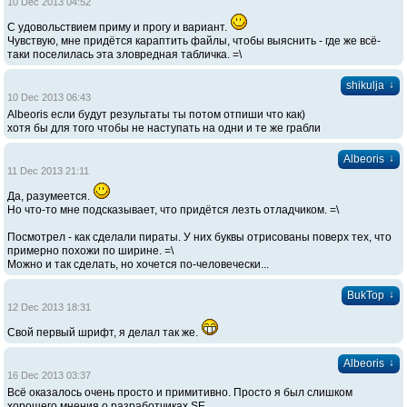
10 Dec 2013 04:52
С удовольствием приму и прогу и вариант.
Чувствую, мне придётся караптить файлы, чтобы выяснить - где же всё-
таки поселилась эта зловредная табличка. =\
↓
shikulja
10 Dec 2013 06:43
Albeoris если будут результаты ты потом отпиши что как)
хотя бы для того чтобы не наступать на одни и те же грабли
↓
Albeoris
11 Dec 2013 21:11
Да, разумеется.
Но что-то мне подсказывает, что придётся лезть отладчиком. =\
Посмотрел - как сделали пираты. У них буквы отрисованы поверх тех, что
примерно похожи по ширине. =\
Можно и так сделать, но хочется по-человечески...
↓
BukTop
12 Dec 2013 18:31
Свой первый шрифт, я делал так же.
↓
Albeoris
16 Dec 2013 03:37
Всё оказалось очень просто и примитивно. Просто я был слишком
хорошего мнения о разработчиках SE.