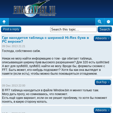
Post a reply
Где находится таблица с шириной Hi-Res букв в
↓
Albeoris
PC версии?
09 Dec 2013 21:21
Господа, собственно сабж.
Никак не могу найти информацию о том - где обитает таблица,
описывающая ширину букв высокого разрешения? Для 320 есть sysfnt.twd
А вот для sysfld00, sysfld01 найти не могу. Вроде бы, форматы схожие с
FF7. Быть может, кто-нибудь подскажет? Хотя бы как она выглядит в
памяти (если есть), чтобы можно было поковыряться отладчиком.
↓
BukTop
09 Dec 2013 22:00
В FF7 таблица находиться в файле Window.bin я менял только там.
Могу дать прогу, но сомневаюсь, что поможет.
Есть ещё один вариант, если он не решит проблему, то хотя бы поможет
понять, в какую сторону копать.
↓
Albeoris