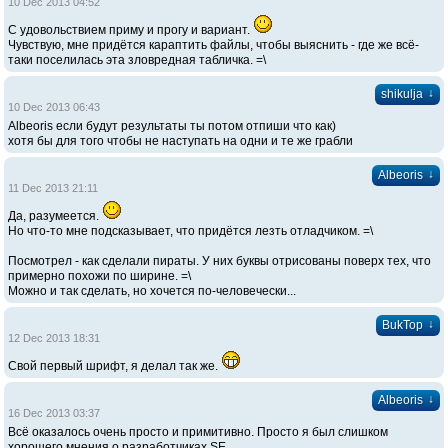
10 Dec 2013 04:52
С удовольствием приму и прогу и вариант.
Чувствую, мне придётся караптить файлы, чтобы выяснить - где же всё-
таки поселилась эта зловредная табличка. =\
↓
shikulja
10 Dec 2013 06:43
Albeoris если будут результаты ты потом отпиши что как)
хотя бы для того чтобы не наступать на одни и те же грабли
↓
Albeoris
11 Dec 2013 21:11
Да, разумеется.
Но что-то мне подсказывает, что придётся лезть отладчиком. =\
Посмотрел - как сделали пираты. У них буквы отрисованы поверх тех, что
примерно похожи по ширине. =\
Можно и так сделать, но хочется по-человечески...
↓
BukTop
12 Dec 2013 18:31
Свой первый шрифт, я делал так же.
↓
Albeoris
16 Dec 2013 03:37
Всё оказалось очень просто и примитивно. Просто я был слишком
хорошего мнения о разработчиках SE.