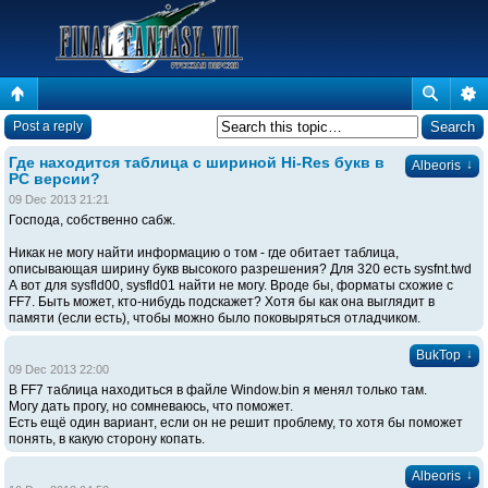
Post a reply
Где находится таблица с шириной Hi-Res букв в
↓
Albeoris
PC версии?
09 Dec 2013 21:21
Господа, собственно сабж.
Никак не могу найти информацию о том - где обитает таблица,
описывающая ширину букв высокого разрешения? Для 320 есть sysfnt.twd
А вот для sysfld00, sysfld01 найти не могу. Вроде бы, форматы схожие с
FF7. Быть может, кто-нибудь подскажет? Хотя бы как она выглядит в
памяти (если есть), чтобы можно было поковыряться отладчиком.
↓
BukTop
09 Dec 2013 22:00
В FF7 таблица находиться в файле Window.bin я менял только там.
Могу дать прогу, но сомневаюсь, что поможет.
Есть ещё один вариант, если он не решит проблему, то хотя бы поможет
понять, в какую сторону копать.
↓
Albeoris