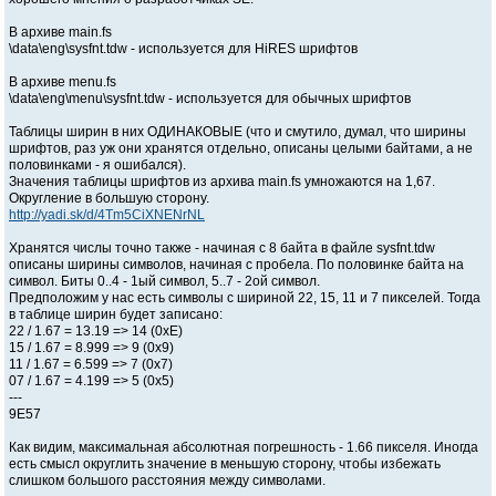
В архиве main.fs
\data\eng\sysfnt.tdw - используется для HiRES шрифтов
В архиве menu.fs
\data\eng\menu\sysfnt.tdw - используется для обычных шрифтов
Таблицы ширин в них ОДИНАКОВЫЕ (что и смутило, думал, что ширины
шрифтов, раз уж они хранятся отдельно, описаны целыми байтами, а не
половинками - я ошибался).
Значения таблицы шрифтов из архива main.fs умножаются на 1,67.
Округление в большую сторону.
http://yadi.sk/d/4Tm5CiXNENrNL
Хранятся числы точно также - начиная с 8 байта в файле sysfnt.tdw
описаны ширины символов, начиная с пробела. По половинке байта на
символ. Биты 0..4 - 1ый символ, 5..7 - 2ой символ.
Предположим у нас есть символы с шириной 22, 15, 11 и 7 пикселей. Тогда
в таблице ширин будет записано:
22 / 1.67 = 13.19 => 14 (0xE)
15 / 1.67 = 8.999 => 9 (0x9)
11 / 1.67 = 6.599 => 7 (0x7)
07 / 1.67 = 4.199 => 5 (0x5)
---
9E57
Как видим, максимальная абсолютная погрешность - 1.66 пикселя. Иногда
есть смысл округлить значение в меньшую сторону, чтобы избежать
слишком большого расстояния между символами.