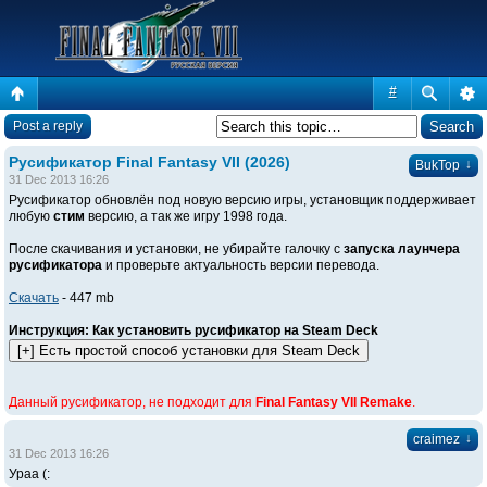
#
Post a reply
Русификатор Final Fantasy VII (2026)
↓
BukTop
31 Dec 2013 16:26
Русификатор обновлён под новую версию игры, установщик поддерживает
любую
стим
версию, а так же игру 1998 года.
После скачивания и установки, не убирайте галочку с
запуска лаунчера
русификатора
и проверьте актуальность версии перевода.
Скачать
- 447 mb
Инструкция: Как установить русификатор на Steam Deck
Данный русификатор, не подходит для
Final Fantasy VII Remake
.
↓
craimez
31 Dec 2013 16:26
Ураа (: