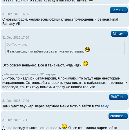
Я так спешил, что забыл ссылку в письмо вставить.
↓
Lord13
31 Dec 2013 16:56
С новым годом, желаю всем официальный полноценный ремейк Final
Fantasy VII !
↓
Mirray
31 Dec 2013 17:00
BukTop wrote:
Я так спешит, что забыл ссылку в письмо вставить.
Это совсем неважно. Все и так знают, куда идти
Добавлено спустя 5 минут 32 секунды:
Виктор, по надписи бета-версия, я понимаю, что будут ещё некоторые
исправления. Хотелось бы спросить куда писать о найденных неточностях
перевода, так как хочу помочь и сразу же нашёл кое-что.
↓
BukTop
31 Dec 2013 17:09
Там будет лаунчер, через верхнее меню можно зайти в эту
тему
↓
craimez
31 Dec 2013 17:11
Да, по поводу ссылки - оплошность
Я все вспоминал адрес сайта