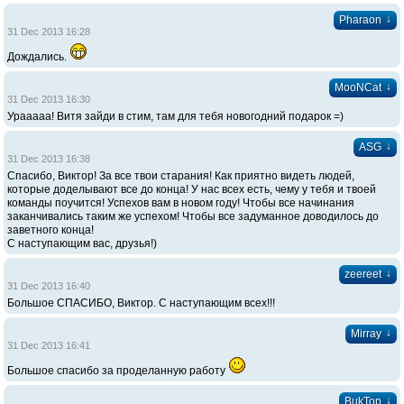
↓
Pharaon
31 Dec 2013 16:28
Дождались.
↓
MooNCat
31 Dec 2013 16:30
Урааааа! Витя зайди в стим, там для тебя новогодний подарок =)
↓
ASG
31 Dec 2013 16:38
Спасибо, Виктор! За все твои старания! Как приятно видеть людей,
которые доделывают все до конца! У нас всех есть, чему у тебя и твоей
команды поучится! Успехов вам в новом году! Чтобы все начинания
заканчивались таким же успехом! Чтобы все задуманное доводилось до
заветного конца!
С наступающим вас, друзья!)
↓
zeereet
31 Dec 2013 16:40
Большое СПАСИБО, Виктор. С наступающим всех!!!
↓
Mirray
31 Dec 2013 16:41
Большое спасибо за проделанную работу
↓
BukTop