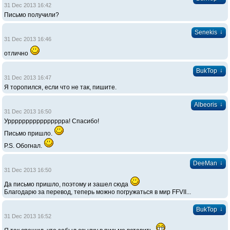
31 Dec 2013 16:42
Письмо получили?
↓
Senekis
31 Dec 2013 16:46
отлично
↓
BukTop
31 Dec 2013 16:47
Я торопился, если что не так, пишите.
↓
Albeoris
31 Dec 2013 16:50
Урррррррррррррррра! Спасибо!
Письмо пришло.
P.S. Обогнал.
↓
DeeMan
31 Dec 2013 16:50
Да письмо пришло, поэтому и зашел сюда
Благодарю за перевод, теперь можно погружаться в мир FFVII...
↓
BukTop
31 Dec 2013 16:52