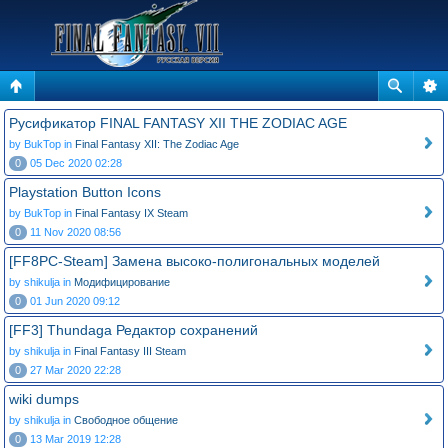
Русификатор FINAL FANTASY XII THE ZODIAC AGE
by BukTop in
Final Fantasy XII: The Zodiac Age
0
05 Dec 2020 02:28
Playstation Button Icons
by BukTop in
Final Fantasy IX Steam
0
11 Nov 2020 08:56
[FF8PC-Steam] Замена высоко-полигональных моделей
by shikulja in
Модифицирование
0
01 Jun 2020 09:12
[FF3] Thundaga Редактор сохранений
by shikulja in
Final Fantasy III Steam
0
27 Mar 2020 22:28
wiki dumps
by shikulja in
Свободное общение
0
13 Mar 2019 12:28