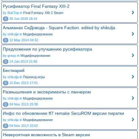
Русификатор Final Fantasy XIII-2
by BukTop in
Final Fantasy XIII-2 Steam
0
30 Jun 2018 18:16
Альманах СиДовода - Square Faction. edited by shikulja
by shikulja in
Модифицирование
0
12 May 2014 04:32
Предложения по улучшению русификатора
by grasp in
Модифицирование
0
14 Jan 2014 21:40
Бестиарий
by shikulja in
Перевод игры
0
10 Dec 2013 17:51
Размышления и эксперименты с ланчером
by shikulja in
Модифицирование
0
04 Nov 2013 15:38
Инфо по обновлению ff7 remake SecuROM версии пиратки
by shikulja in
Модифицирование
0
04 Nov 2013 15:02
Невероятная возможность в Steam версии