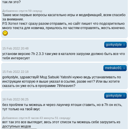
так ли это?
Добавлено спустя 59 секунд:
Такие мои первые вопросы касательно игры и модификаций, всем спасибо
за внимание.
P.S Хотел текст сразу разом отправить, но сайт пишет что подозрительно
много текста для новичка, пришлось по частям отправлять, жесть конечно.
↓
gorkystyle
15 Feb 2022 20:48
установи версию 7h 2.3.3 там уже в каталоге загрузки должно быть все что
тебя интересует
↓
metrako91
15 Feb 2022 22:18
gorkystyle, здравствуй! Мод Satsuki Yatoshi нужно ведь устанавливать по
инструкции которую я выше указал в ссылке, разве нет? Или вы хотите
сказать он уже есть в программе 7thheaven?
↓
gorkystyle
16 Feb 2022 06:25
без проблем ты можешь и через лаунчер ятоши ставить, но в 7h он есть,
тут только на твой вкус
Добавлено спустя 8 часов 43 минуты 51 секунду:
вот так это все выглядит, весь этот список ты можешь себе загрузить из
доступных модов