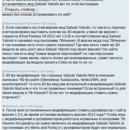
устанавливать мод Satsuki Yatoshi вот по этой инструкции
можно без опаски устанавливать по ней?
Добавлено спустя 13 минут 18 секунд:
2. Если скачивать на стим версию мод Satsuki Yatoshi, то там есть лаунчер
в котором можно выставить галочку на 3D модели, у меня же версия с
торрента (Final Fantasy VII 2012 ver 1.0.9) и соответственно мод Satsuki
Yatoshi я скачивал под программу 7thheaven. В версии мода под 7thheaven
я так понимаю нету этого самого лаунчера? Где мне взять такие же 3D
модели во весь рост как в Satsuki Yatoshi под steam версию? На сайте
nexus там есть мод "новые модели персонажей" но там персонажи
выглядят также мелко, просто более детализированные, также там есть
модификация 3д модель проекта Cetra но как то не то.
Добавлено спустя 9 минут 16 секунд:
3. 60 fps модификация. На странице Satsuki Yatoshi Mod в описание
написано "60 fps patch (Obesebear, Kaldarasha, Vertex2995, and
quantumpencil)" то есть 60 fps мод уже встроенный в модификацию Satsuki
Yatoshi Mod или я что то не правильно понимаю? Если встроенный то для
steam версии и 7th Heaven? Если нет то модификацию ставить нужно
отдельно?
Добавлено спустя 28 секунд:
4. После всех установленных модификациях ставить русификатор с сайта
версии 1.3.4, во время установки выбирать версию 2012 года? Чтобы игра
с модификациями и русификатором работала нормально в программе 7th
Heaven hd шрифты не нужно включать из модификации Satsuki Yatoshi (я
так понимаю это Menu and Fonts) и с русификатором будет все нормально,