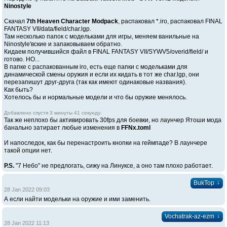
Ninostyle
Скачал
7th Heaven Character Modpack
, распаковал *.iro, распаковал FINAL
FANTASY VII/data/field/char.lgp.
Там несколько папок с модельками для игры, меняем ванильные на
Ninostyle'вские и запаковываем обратно.
Кидаем получившийся файл в FINAL FANTASY VII/SYWV5/overid/field/ и
готово. НО...
В папке с распакованным iro, есть еще папки с модельками для
динамической смены оружия и если их кидать в тот же char.lgp, они
перезапишут друг-друга (так как имеют одинаковые названия).
Как быть?
Хотелось бы и нормальные модели и что бы оружие менялось.
Добавлено спустя 3 минуты 41 секунду:
Так же неплохо бы активировать 30fps для боевки, но лаунчер Ятоши мода
банально затирает любые изменения в
FFNx.toml
И напоследок, как бы перенастроить кнопки на геймпаде? В лаунчере
такой опции нет.
P.S.
"7 Небо" не предлогать, сижу на Линуксе, а оно там плохо работает.
↓
BukTop
28 Jan 2022 09:03
А если найти модельки на оружие и ими заменить.
↓
Vochatrak-az-ezm
28 Jan 2022 11:13