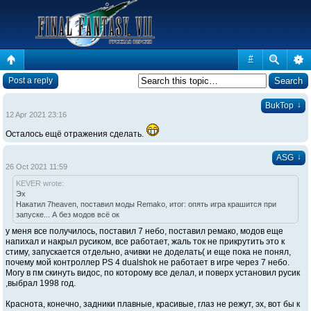
#
Post a reply
↓
BukTop
12 Apr 2021 23:16
Осталось ещё отражения сделать.
↓
ASG
26 Oct 2021 11:59
KEVER wrote:
Эх
Накатил 7heaven, поставил моды Remako, итог: опять игра крашится при
запуске... А без модов всё ок
у меня все получилось, поставил 7 небо, поставил ремако, модов еще
напихал и накрыл русиком, все работает, жаль ток не прикрутить это к
стиму, запускается отдельно, ачивки не доделать( и еще пока не понял,
почему мой контроллер PS 4 dualshok не работает в игре через 7 небо.
Могу в пм скинуть видос, по которому все делал, и поверх установил русик
,выбрал 1998 год.
Краснота, конечно, задники плавные, красивые, глаз не режут, эх, вот бы к