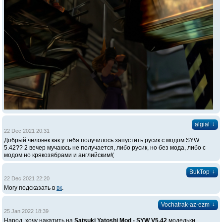
↓
algial
22 Dec 2021 20:31
Добрый человек как у тебя получилось запустить русик с модом SYW
5.42?? 2 вечер мучаюсь не получается, либо русик, но без мода, либо с
модом но крякозябрами и английским!(
↓
BukTop
22 Dec 2021 22:20
Могу подсказать в
вк
.
↓
Vochatrak-az-ezm
25 Jan 2022 18:39
Народ, хочу накатить на
Satsuki Yatoshi Mod - SYW V5.42
модельки