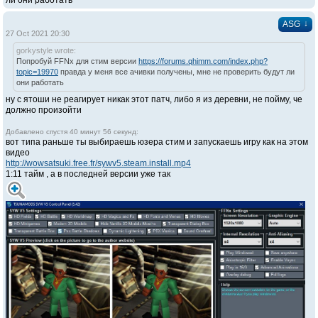
ли они работать
↓
ASG
27 Oct 2021 20:30
gorkystyle wrote:
Попробуй FFNx для стим версии
https://forums.qhimm.com/index.php?
topic=19970
правда у меня все ачивки получены, мне не проверить будут ли
они работать
ну с ятоши не реагирует никак этот патч, либо я из деревни, не пойму, че
должно произойти
Добавлено спустя 40 минут 56 секунд:
вот типа раньше ты выбираешь юзера стим и запускаешь игру как на этом
видео
http://wowsatsuki.free.fr/sywv5.steam.install.mp4
1:11 тайм , а в последней версии уже так