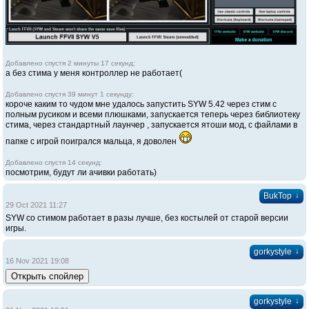
Добавлено спустя 2 минуты 17 секунд:
а без стима у меня контроллер не работает(
Добавлено спустя 39 минут 1 секунду:
короче каким то чудом мне удалось запустить SYW 5.42 через стим с
полным русиком и всеми плюшками, запускается теперь через библиотеку
стима, через стандартный лаунчер , запускается ятоши мод, с файлами в
папке с игрой поигрался мальца, я доволен
Добавлено спустя 14 секунд:
посмотрим, будут ли ачивки работать)
↓
BukTop
29 Oct 2021 11:27
SYW со стимом работает в разы лучше, без костылей от старой версии
игры.
↓
gorkystyle
16 Nov 2021 19:08
↓
gorkystyle