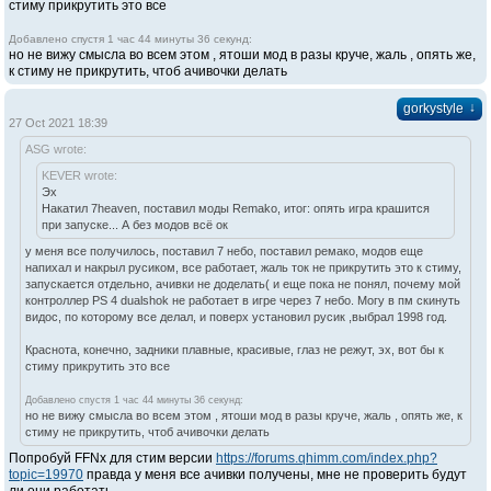
стиму прикрутить это все
Добавлено спустя 1 час 44 минуты 36 секунд:
но не вижу смысла во всем этом , ятоши мод в разы круче, жаль , опять же,
к стиму не прикрутить, чтоб ачивочки делать
↓
gorkystyle
27 Oct 2021 18:39
ASG wrote:
KEVER wrote:
Эх
Накатил 7heaven, поставил моды Remako, итог: опять игра крашится
при запуске... А без модов всё ок
у меня все получилось, поставил 7 небо, поставил ремако, модов еще
напихал и накрыл русиком, все работает, жаль ток не прикрутить это к стиму,
запускается отдельно, ачивки не доделать( и еще пока не понял, почему мой
контроллер PS 4 dualshok не работает в игре через 7 небо. Могу в пм скинуть
видос, по которому все делал, и поверх установил русик ,выбрал 1998 год.
Краснота, конечно, задники плавные, красивые, глаз не режут, эх, вот бы к
стиму прикрутить это все
Добавлено спустя 1 час 44 минуты 36 секунд:
но не вижу смысла во всем этом , ятоши мод в разы круче, жаль , опять же, к
стиму не прикрутить, чтоб ачивочки делать
Попробуй FFNx для стим версии
https://forums.qhimm.com/index.php?
topic=19970
правда у меня все ачивки получены, мне не проверить будут