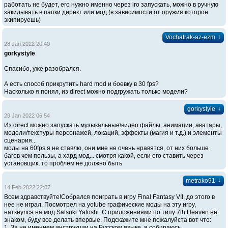
работать не будет, его нужно именно через iro запускать, можно в ручную
закидывать в папки директ или мод (в зависимости от оружия которое
экипируешь)
↓
Vochatrak-az-ezm
28 Jan 2022 20:40
gorkystyle
Спасибо, уже разобрался.
А есть способ прикрутить hard mod и боевку в 30 fps?
Насколько я понял, из direct можно подгружать только модели?
↓
gorkystyle
29 Jan 2022 06:54
Из direct можно запускать музыкальные\видео файлы, анимации, аватары,
модели/текстуры персонажей, локаций, эффекты (магия и т.д.) и элементы
сценария...
моды на 60fps я не ставлю, они мне не очень нравятся, от них больше
багов чем пользы, а хард мод... смотря какой, если его ставить через
установщик, то проблем не должно быть
↓
metrako91
14 Feb 2022 22:07
Всем здравствуйте!Собрался поиграть в игру Final Fantasy VII, до этого в
нее не играл. Посмотрел на yotube графические моды на эту игру,
наткнулся на мод Satsuki Yatoshi. С приложениями по типу 7th Heaven не
знаком, буду все делать впервые. Подскажите мне пожалуйста вот что:
1. За не имением инструкции на Русском языке, я собираюсь