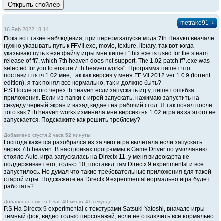
↓
metrako91
16 Feb 2022 18:14
Пока вот такие наблюдения, при первом запуске мода 7th Heaven вначале
нужно указывать путь к FFVII.exe, movie, texture, library, так вот когда
указываю путь к exe файлу игры мне пишет "thix exe is used for the steam
release of ff7, which 7th heaven does not support. The 1.02 patch ff7.exe was
selected for you to ensure 7 th heaven works". Программа пишет что
поставит патч 1.02 мне, так как версия у меня FF VII 2012 ver 1.0.9 (torrent
edition), я так понял все нормально, так и должно быть?
P.S После этого через th heaven если запускать игру, пишет ошибка
приложения. Если из папки с игрой запускать, нажимаю запустить на
секунду черный экран и назад кидает на рабочий стол. Я так понял после
того как 7 th heaven works изменила мне версию на 1.02 игра из за этого не
запускается. Подскажите как решить проблему?
Добавлено спустя 2 часа 52 минуты:
Господа кажется разобрался из за чего игра вылетала если запускать
через 7th heaven. В настройках программы в Game Driver по умолчанию
стояло Auto, игра запускалась на Directx 11, у меня видеокарта не
поддерживает его, только 10, поставил там Directx 9 experimental и все
запустилось. Не думал что такие требовательные приложения для такой
старой игры. Подскажите на Directx 9 experimental нормально игра будет
работать?
Добавлено спустя 1 час 40 минут 41 секунду:
P.S На Directx 9 experimental с текстурами Satsuki Yatoshi, вначале игры
темный фон, видно только персонажей, если ее отключить все нормально