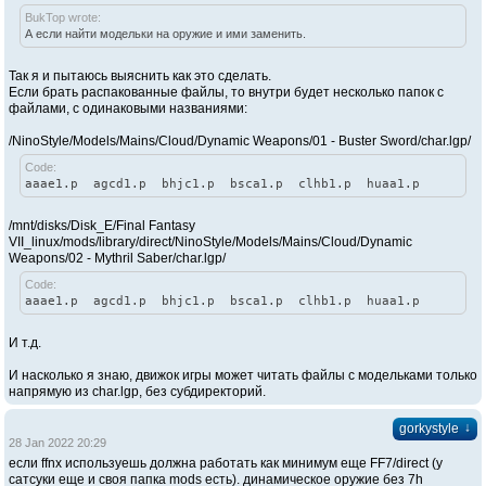
BukTop wrote:
А если найти модельки на оружие и ими заменить.
Так я и пытаюсь выяснить как это сделать.
Если брать распакованные файлы, то внутри будет несколько папок с
файлами, с одинаковыми названиями:
/NinoStyle/Models/Mains/Cloud/Dynamic Weapons/01 - Buster Sword/char.lgp/
Code:
aaae1.p agcd1.p bhjc1.p bsca1.p clhb1.p huaa1.p
/mnt/disks/Disk_E/Final Fantasy
VII_linux/mods/library/direct/NinoStyle/Models/Mains/Cloud/Dynamic
Weapons/02 - Mythril Saber/char.lgp/
Code:
aaae1.p agcd1.p bhjc1.p bsca1.p clhb1.p huaa1.p
И т.д.
И насколько я знаю, движок игры может читать файлы с модельками только
напрямую из char.lgp, без субдиректорий.
↓
gorkystyle
28 Jan 2022 20:29
если ffnx используешь должна работать как минимум еще FF7/direct (у
сатсуки еще и своя папка mods есть). динамическое оружие без 7h