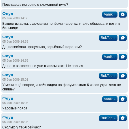
Поведаешь историю о сломанной руке?
Флуд
↓
Vanik
05 Jun 2009 14:50
Вышел из дома, с друзьями попёрли на речку, упал с обрывца, и вот я в
больнице.
Флуд
↓
BukTop
05 Jun 2009 14:53
Да, невесёлая прогулочка, серьёзный перелом?
Флуд
↓
Vanik
05 Jun 2009 14:55
Да не, в воскресенье уже выписывают. Не парься.
Флуд
↓
BukTop
05 Jun 2009 15:01
У меня ещё вопрос, я тебя видел на форуме около 6 часов утра, чего не
спишь?
Флуд
↓
Vanik
05 Jun 2009 15:05
Часовые пояса.
Флуд
↓
BukTop
05 Jun 2009 15:08
Сколько у тебя сейчас?