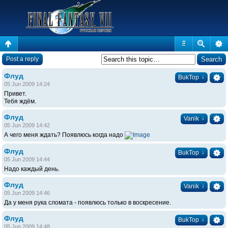
#
Post a reply
Флуд
↓
BukTop
05 Jun 2009 14:24
Привет.
Тебя ждём.
Флуд
↓
Vanik
05 Jun 2009 14:42
А чего меня ждать? Появлюсь когда надо
Флуд
↓
BukTop
05 Jun 2009 14:44
Надо каждый день.
Флуд
↓
Vanik
05 Jun 2009 14:46
Да у меня рука сломата - появлюсь только в воскресение.
Флуд
↓
BukTop
05 Jun 2009 14:48