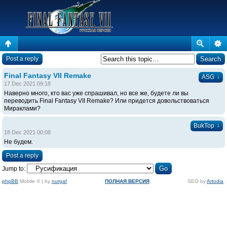
Post a reply
Final Fantasy VII Remake
↓
ASG
17 Dec 2021 09:18
Наверно много, кто вас уже спрашивал, но все же, будете ли вы
переводить Final Fantasy VII Remake? Или придется довольствоваться
Мираклами?
↓
BukTop
18 Dec 2021 00:08
Не будем.
Post a reply
Jump to:
phpBB
Mobile © | by
nurgaf
ПОЛНАЯ ВЕРСИЯ
SEO by
Artodia
.