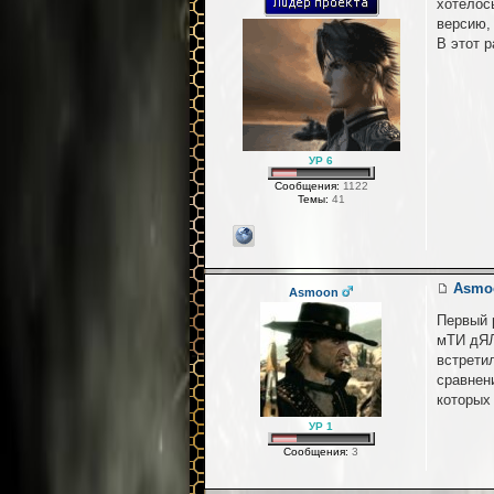
хотелос
версию,
В этот р
УР 6
Сообщения:
1122
Темы:
41
Asmo
Asmoon
Первый р
мТИ дЯЛ
встрети
сравнен
которых
УР 1
Сообщения:
3