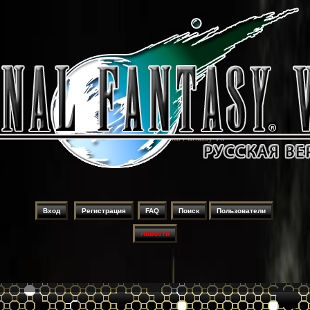
Русификация игры Final Fantasy VII
Вход
Регистрация
FAQ
Поиск
Пользователи
Новости