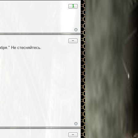
1
−
бря." Не стесняйтесь.
−