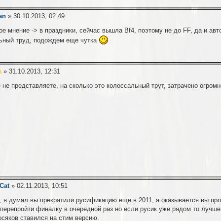
an
» 30.10.2013, 02:49
е мнение -> в праздники, сейчас вышла Bf4, поэтому не до FF, да и авт
ьный труд, подождем еще чутка
A
» 31.10.2013, 12:31
 не представляете, на сколько это колоссальный трут, затрачено огром
Cat
» 02.11.2013, 10:51
, я думал вы прекратили русификацию еще в 2011, а оказывается вы про
 перепройти финалку в очередной раз но если русик уже рядом то лучше
осяков ставился на стим версию.