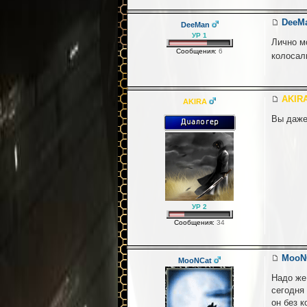
DeeM
DeeMan
УР 1
Лично мо
Сообщения:
6
колосал
AKIR
AKIRA
Вы даже
УР 2
Сообщения:
34
MooN
MooNCat
Надо же
сегодня
он без к