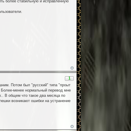
вить более стабильную и исправленную
ользователи.
1
ишним. Потом был "русский" типа "проыт
. Более-менее нормальный перевод мне
х.. В общем что такое два месяца по
спешки возникают ошибки на устранение