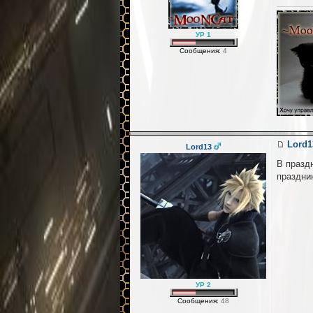
УР 1
Сообщения:
4
Lord1
Lord13
В праздн
праздни
УР 2
Сообщения:
48