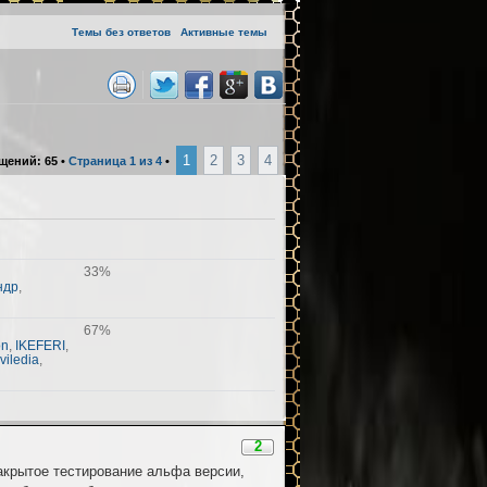
Темы без ответов
Активные темы
1
2
3
4
щений: 65 •
Страница 1 из 4
•
33%
ндр
,
67%
on
,
IKEFERI
,
,
viledia
,
2
закрытое тестирование альфа версии,