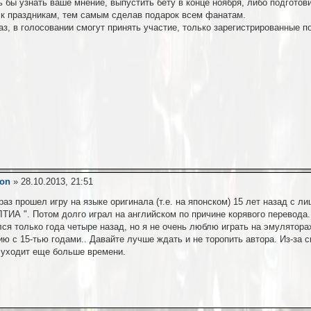
ь бы узнать ваше мнение, выпустить бету в конце ноября, либо подгото
 к праздникам, тем самым сделав подарок всем фанатам.
аз, в голосовании смогут принять участие, только зарегистрированные п
on
» 28.10.2013, 21:51
аз прошел игру на языке оригинала (т.е. на японском) 15 лет назад с л
ТИА ". Потом долго играл на английском по причине корявого перевода
лся только года четыре назад, но я не очень люблю играть на эмулятора
ию с 15-тью годами.. Давайте лучше ждать и не торопить автора. Из-за 
 уходит еще больше времени.