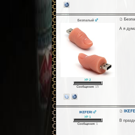
Безп
Безпалый
А я дум
УР 2
Сообщения:
15
IKEF
IKEFERI
УР 1
В празд
Сообщения:
1