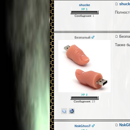
shuck
shucke
УР 1
Полност
Сообщения:
1
Безп
Безпалый
Также б
УР 2
Сообщения:
15
NskG
NskGhosT