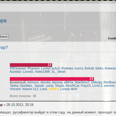
ора
Сооб
тор?
12
PROcessor
,
Pharaon
,
LuckyCactuS
,
Rediska
,
ruscry
,
foxhall
,
blekx
,
Алекса
Kizeldur
,
LeoniD
,
Aleks1996
,
SL_Street
24
Безпалый
,
Asmoon
,
shucke
,
karavaj
,
xBKSx
,
NskGhosT
,
shikulja
,
RedBar
Tasha
,
DeeMan
,
-Squall-
,
jump
,
Tolyan
,
MooNCat
,
Fray23
,
Lord13
,
zeereet
Vincent
,
Voland-312
,
Loire
,
AKIRA
,
Lonely Wolf
Всего голосов : 36
op
» 28.10.2013, 20:24
 обещал, русификатор выйдет в этом году, на данный момент, проходит 