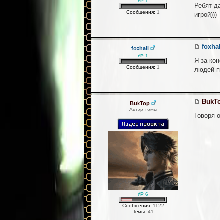
УР 1
Ребят д
Сообщения:
1
игрой)))
foxhal
foxhall
УР 1
Я за ко
Сообщения:
1
людей п
BukT
BukTop
Автор темы
Говоря о
УР 6
Сообщения:
1122
Темы:
41