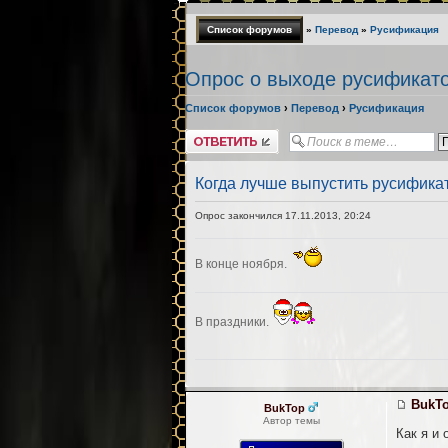
Список форумов
»
Перевод
»
Русификация
Опрос о выходе русификат
Список форумов
›
Перевод
›
Русификация
Ответить
Когда лучше выпустить русифика
Опрос закончился 17.11.2013, 20:24
В конце ноября.
В праздники.
BukT
BukTop
Автор темы
Как я и