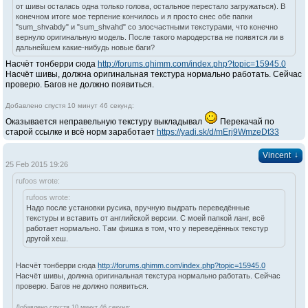
от шивы осталась одна только голова, остальное перестало загружаться). В
конечном итоге мое терпение кончилось и я просто снес обе папки
"sum_shvabdy" и "sum_shvahd" со злосчастными текстурами, что конечно
вернуло оригинальную модель. После такого мародерства не появятся ли в
дальнейшем какие-нибудь новые баги?
Насчёт тонберри сюда
http://forums.qhimm.com/index.php?topic=15945.0
Насчёт шивы, должна оригинальная текстура нормально работать. Сейчас
проверю. Багов не должно появиться.
Добавлено спустя 10 минут 46 секунд:
Оказывается неправельную текстуру выкладывал
Перекачай по
старой ссылке и всё норм заработает
https://yadi.sk/d/mErj9WmzeDt33
↓
Vincent
25 Feb 2015 19:26
rufoos wrote:
rufoos wrote:
Надо после установки русика, вручную выдрать переведённые
текстуры и вставить от английской версии. С моей папкой ланг, всё
работает нормально. Там фишка в том, что у переведённых текстур
другой хеш.
Насчёт тонберри сюда
http://forums.qhimm.com/index.php?topic=15945.0
Насчёт шивы, должна оригинальная текстура нормально работать. Сейчас
проверю. Багов не должно появиться.
Добавлено спустя 10 минут 46 секунд: