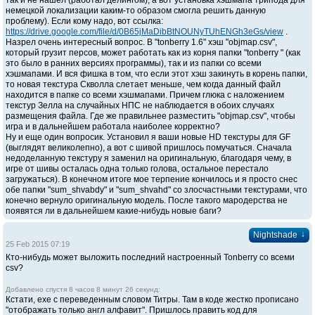
так и не нашел (работал делингом), а вот установка хэшмапа трипода для
немецкой локализации каким-то образом смогла решить данную
проблему). Если кому надо, вот ссылка:
https://drive.google.com/file/d/0B65jMaDibBtNOUNyTUhENGh3eGs/view
.
Назрел очень интересный вопрос. В "tonberry 1.6" хэш "objmap.csv",
который грузит персов, может работать как из корня папки "tonberry " (как
это было в ранних версиях программы), так и из папки со всеми
хэшмапами. И вся фишка в том, что если этот хэш закинуть в корень папки,
то новая текстура Скволла слетает меньше, чем когда данный файл
находится в папке со всеми хэшмапами. Причем глюка с наложением
текстур Зелла на случайных НПС не наблюдается в обоих случаях
размещения файла. Где же правильнее разместить "objmap.csv", чтобы
игра и в дальнейшем работала наиболее корректно?
Ну и еще один вопросик. Установил я ваши новые HD текстуры для GF
(выглядят великолепно), а вот с шивой пришлось помучаться. Сначала
недоделанную текстуру я заменил на оригинальную, благодаря чему, в
игре от шивы осталась одна только голова, остальное перестало
загружаться). В конечном итоге мое терпение кончилось и я просто снес
обе папки "sum_shvabdy" и "sum_shvahd" со злосчастными текстурами, что
конечно вернуло оригинальную модель. После такого мародерства не
появятся ли в дальнейшем какие-нибудь новые баги?
↓
Nightshade
25 Feb 2015 07:19
Кто-нибудь может выложить последний настроенный Tonberry со всеми
csv?
Добавлено спустя 8 часов 8 минут 26 секунд:
Кстати, exe c переведенным словом Титры. Там в коде жестко прописано
"отображать только англ алфавит". Пришлось править код для