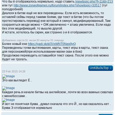
Что бы ё отображалось нормально, надо ставить
/viewtopic.php?f=11&t=213
или тут
http://www.zoneofgames.ru/forum/index.php?showtopic=33517
(тут
поподробней)
Диалоги в битве ещё не все переведенны. Если есть возможность, то
оставляй сейвы перед такими боями, где текст в битве (что бы потом
протестировать перевод) ехе который я скинул, модифицированный. Там
сохраняться везде можно + ОЖ увеличенно + атака увеличина. Если надо
без этих модификаций, то вышлю другой.
И кстати, хотелось бы скрин, как странно э и ё отображаются.
Добавлено спустя 11 часов 33 минуты 31 секунду:
Более новый ехе
https://yadi.sk/d/3VxWNT0Neq9yQ
Переведенны точки вытягивания, карты, текст игры в карты, текст скана
для персонажей(при использовании магии скан в бою)
Продолжаю переводить оставшийся текст скана. После этого ехе можно
будет не трогать.
↓
UnKBu3uTop
23 Feb 2015 14:26
Это как выглядит Ё .
Каждая речь в начале битвы на английском , почти во всех важных схватках
с мини/боссами .
И вот не понятная буква , думал сначала что это Й , но как оказалось нет .
Буква Э отображается нормально