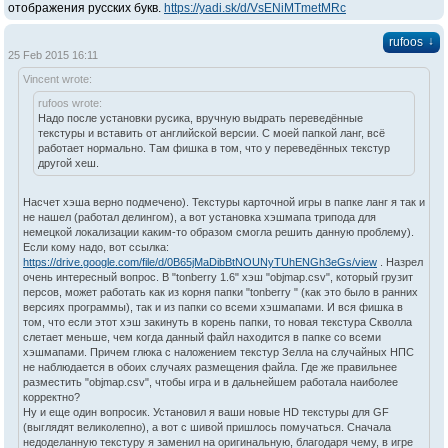
отображения русских букв.
https://yadi.sk/d/VsENiMTmetMRc
↓
rufoos
25 Feb 2015 16:11
Vincent wrote:
rufoos wrote:
Надо после установки русика, вручную выдрать переведённые
текстуры и вставить от английской версии. С моей папкой ланг, всё
работает нормально. Там фишка в том, что у переведённых текстур
другой хеш.
Насчет хэша верно подмечено). Текстуры карточной игры в папке ланг я так и
не нашел (работал делингом), а вот установка хэшмапа трипода для
немецкой локализации каким-то образом смогла решить данную проблему).
Если кому надо, вот ссылка:
https://drive.google.com/file/d/0B65jMaDibBtNOUNyTUhENGh3eGs/view
. Назрел
очень интересный вопрос. В "tonberry 1.6" хэш "objmap.csv", который грузит
персов, может работать как из корня папки "tonberry " (как это было в ранних
версиях программы), так и из папки со всеми хэшмапами. И вся фишка в
том, что если этот хэш закинуть в корень папки, то новая текстура Скволла
слетает меньше, чем когда данный файл находится в папке со всеми
хэшмапами. Причем глюка с наложением текстур Зелла на случайных НПС
не наблюдается в обоих случаях размещения файла. Где же правильнее
разместить "objmap.csv", чтобы игра и в дальнейшем работала наиболее
корректно?
Ну и еще один вопросик. Установил я ваши новые HD текстуры для GF
(выглядят великолепно), а вот с шивой пришлось помучаться. Сначала
недоделанную текстуру я заменил на оригинальную, благодаря чему, в игре