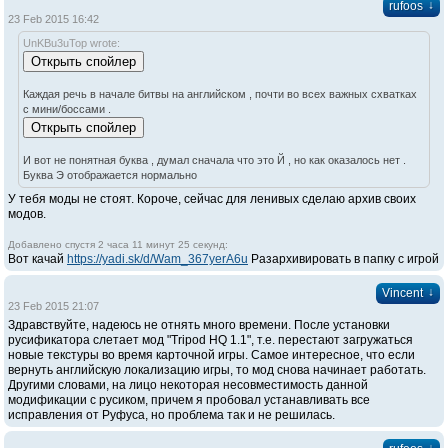
↓
rufoos
23 Feb 2015 16:42
UnKBu3uTop wrote:
Каждая речь в начале битвы на английском , почти во всех важных схватках
с мини/боссами .
И вот не понятная буква , думал сначала что это Й , но как оказалось нет .
Буква Э отображается нормально
У тебя моды не стоят. Короче, сейчас для ленивых сделаю архив своих
модов.
Добавлено спустя 2 часа 11 минут 25 секунд:
Вот качай
https://yadi.sk/d/Wam_367yerA6u
Разархивировать в папку с игрой
↓
Vincent
23 Feb 2015 21:07
Здравствуйте, надеюсь не отнять много времени. После установки
русификатора слетает мод "Tripod HQ 1.1", т.е. перестают загружаться
новые текстуры во время карточной игры. Самое интересное, что если
вернуть английскую локализацию игры, то мод снова начинает работать.
Другими словами, на лицо некоторая несовместимость данной
модификации с русиком, причем я пробовал устанавливать все
исправления от Руфуса, но проблема так и не решилась.