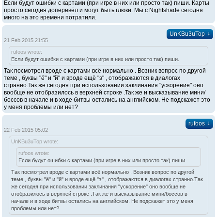
Если будут ошибки с картами (при игре в них или просто так) пиши. Карты
просто сегодня доперевёл и могут быть глюки. Мы с Nightshade сегодня
много на это времени потратили.
↓
UnKBu3uTop
21 Feb 2015 21:55
rufoos wrote:
Если будут ошибки с картами (при игре в них или просто так) пиши.
Так посмотрел вроде с картами всё нормально . Возник вопрос по другой
теме , буквы "ё" и "й" и вроде ещё "э" , отображаются в диалогах
странно.Так же сегодня при использовании заклинания "ускорение" оно
вообще не отобразилось в верхней строке .Так же и высказывание мини/
боссов в начале и в ходе битвы остались на английском. Не подскажет это
у меня проблемы или нет?
↓
rufoos
22 Feb 2015 05:02
UnKBu3uTop wrote:
rufoos wrote:
Если будут ошибки с картами (при игре в них или просто так) пиши.
Так посмотрел вроде с картами всё нормально . Возник вопрос по другой
теме , буквы "ё" и "й" и вроде ещё "э" , отображаются в диалогах странно.Так
же сегодня при использовании заклинания "ускорение" оно вообще не
отобразилось в верхней строке .Так же и высказывание мини/боссов в
начале и в ходе битвы остались на английском. Не подскажет это у меня
проблемы или нет?