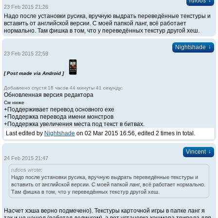
↓
rufoos
23 Feb 2015 21:26
Надо после установки русика, вручную выдрать переведённые текстуры и
вставить от английской версии. С моей папкой ланг, всё работает
нормально. Там фишка в том, что у переведённых текстур другой хеш.
↓
Nightshade
23 Feb 2015 22:59
[ Post made via Android ]
Добавлено спустя 16 часов 44 минуты 41 секунду:
Обновленная версия редактора
См ниже
+Поддерживает перевод основного ехе
+Поддержка перевода имени монстров
+Поддержка увеличения места под текст в битвах.
Last edited by
Nightshade
on 02 Mar 2015 16:56, edited 2 times in total.
↓
Vincent
24 Feb 2015 21:47
rufoos wrote:
Надо после установки русика, вручную выдрать переведённые текстуры и
вставить от английской версии. С моей папкой ланг, всё работает нормально.
Там фишка в том, что у переведённых текстур другой хеш.
Насчет хэша верно подмечено). Текстуры карточной игры в папке ланг я