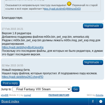
Оказывается неправельную текстуру выкладывал
Перекачай по старой
ссылке и всё норм заработает h
ttps://yadi.sk/d/mErj9WmzeDt33
Благодарствую.
↓
Nightshade
27 Feb 2015 16:21
Версия 1.8 редактора
Добавлена поддержка файлов m00x.bin, pet_exp.bin, wmsetus.obj
Рядом с m00x.bin, pet_exp.bin должны лежать m00x.msg, pet_exp.msg для
редактирования.
https://yadi.sk/d/dyoyBo4UevoKe
Поскольку это последние файлы, для которых не было редактора, я думаю
это будет последняя версия.
↓
Nightshade
02 Mar 2015 16:55
Новый перевод битв.
Нашел пару файлов, которые пропустил. И подправлено пару косяков.
https://yadi.sk/d/bhq2KCcheyiPD
Post a reply
Jump to:
phpBB
Mobile © | by
nurgaf
ПОЛНАЯ ВЕРСИЯ
SEO by
Artodia
.
Board index
#