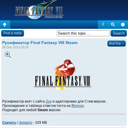
#
Post a reply
Русификатор Final Fantasy VIII Steam
↓
BukTop
06 Dec 2013 20:24
Русификатор взят с сайта
Zog
и адаптирован для Стим версии.
Прохождение и таблица ответов теста на
ffforever
.
Подходит для любой
Steam
версии.
Скачать
/
Зеркало
- 329 МБ