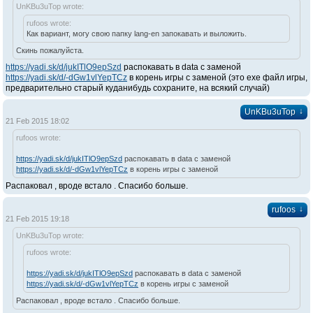
UnKBu3uTop wrote:
rufoos wrote:
Как вариант, могу свою папку lang-en запокавать и выложить.
Скинь пожалуйста.
https://yadi.sk/d/jukITlO9epSzd
распокавать в data с заменой
https://yadi.sk/d/-dGw1vlYepTCz
в корень игры с заменой (это ехе файл игры,
предварительно старый куданибудь сохраните, на всякий случай)
↓
UnKBu3uTop
21 Feb 2015 18:02
rufoos wrote:
https://yadi.sk/d/jukITlO9epSzd
распокавать в data с заменой
https://yadi.sk/d/-dGw1vlYepTCz
в корень игры с заменой
Распаковал , вроде встало . Спасибо больше.
↓
rufoos
21 Feb 2015 19:18
UnKBu3uTop wrote:
rufoos wrote:
https://yadi.sk/d/jukITlO9epSzd
распокавать в data с заменой
https://yadi.sk/d/-dGw1vlYepTCz
в корень игры с заменой
Распаковал , вроде встало . Спасибо больше.