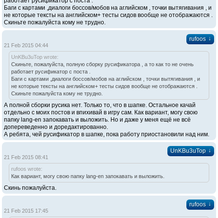
работает русификатор с поста .
Баги с картами ,диалоги боссов/мобов на аглийском , точки вытягивания , и
не которые тексты на английском+ тесты сидов вообще не отображаются .
Скиньте пожалуйста кому не трудно.
↓
rufoos
21 Feb 2015 04:44
UnKBu3uTop wrote:
Скиньте, пожалуйста, полную сборку русификатора , а то как то не очень
работает русификатор с поста .
Баги с картами ,диалоги боссов/мобов на аглийском , точки вытягивания , и
не которые тексты на английском+ тесты сидов вообще не отображаются .
Скиньте пожалуйста кому не трудно.
А полной сборки русика нет. Только то, что в шапке. Остальное качай
отдельно с моих постов и впихивай в игру сам. Как вариант, могу свою
папку lang-en запокавать и выложить. Но и даже у меня ещё не всё
допереведенно и доредактированно.
А ребята, чей русификатор в шапке, пока работу приостановили над ним.
↓
UnKBu3uTop
21 Feb 2015 08:41
rufoos wrote:
Как вариант, могу свою папку lang-en запокавать и выложить.
Скинь пожалуйста.
↓
rufoos
21 Feb 2015 17:45