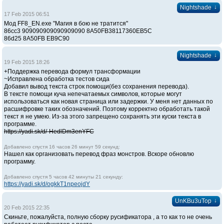
↓
Nightshade
17 Feb 2015 06:51
Мод FF8_EN.exe "Магия в бою не тратится"
86сс3 909090909090909090 8A50FB38117360EB5C
86d25 8A50FB EB9C90
↓
Nightshade
19 Feb 2015 18:26
+Поддержка перевода формул трансформации
~Исправлена обработка тестов сида
Добавил вывод текста строк помощи(без сохранения перевода).
В тексте помощи куча непечатаемых символов, которые могут
использоваться как новая страница или задержки. У меня нет данных по
расшифровке таких обозначений. Поэтому корректно обработать такой
текст я не умею. Из-за этого запрещено сохранять эти куски текста в
программе.
https://yadi.sk/d/-HedlDm3enYFC
Добавлено спустя 16 часов 26 минут 59 секунд:
Нашел как организовать перевод фраз монстров. Вскоре обновлю
программу.
Добавлено спустя 5 часов 42 минуты 21 секунду:
https://yadi.sk/d/ogkkT1npeojdY
↓
UnKBu3uTop
20 Feb 2015 22:35
Скиньте, пожалуйста, полную сборку русификатора , а то как то не очень