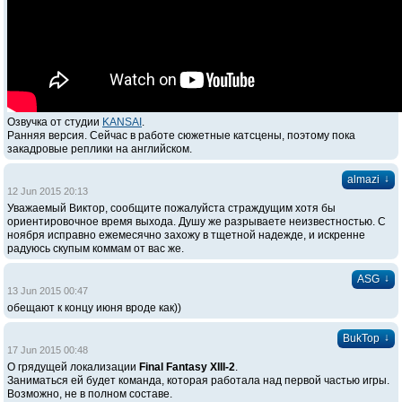
Озвучка от студии
KANSAI
.
Ранняя версия. Сейчас в работе сюжетные катсцены, поэтому пока
закадровые реплики на английском.
↓
almazi
12 Jun 2015 20:13
Уважаемый Виктор, сообщите пожалуйста страждущим хотя бы
ориентировочное время выхода. Душу же разрываете неизвестностью. С
ноября исправно ежемесячно захожу в тщетной надежде, и искренне
радуюсь скупым коммам от вас же.
↓
ASG
13 Jun 2015 00:47
обещают к концу июня вроде как))
↓
BukTop
17 Jun 2015 00:48
О грядущей локализации
Final Fantasy XIII-2
.
Заниматься ей будет команда, которая работала над первой частью игры.
Возможно, не в полном составе.