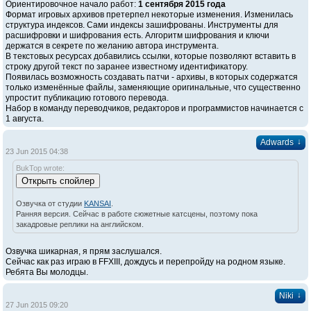
Ориентировочное начало работ:
1 сентября 2015 года
Формат игровых архивов претерпел некоторые изменения. Изменилась
структура индексов. Сами индексы зашифрованы. Инструменты для
расшифровки и шифрования есть. Алгоритм шифрования и ключи
держатся в секрете по желанию автора инструмента.
В текстовых ресурсах добавились ссылки, которые позволяют вставить в
строку другой текст по заранее известному идентификатору.
Появилась возможность создавать патчи - архивы, в которых содержатся
только изменённые файлы, заменяющие оригинальные, что существенно
упростит публикацию готового перевода.
Набор в команду переводчиков, редакторов и программистов начинается с
1 августа.
↓
Adwards
23 Jun 2015 04:38
BukTop wrote:
Озвучка от студии
KANSAI
.
Ранняя версия. Сейчас в работе сюжетные катсцены, поэтому пока
закадровые реплики на английском.
Озвучка шикарная, я прям заслушался.
Сейчас как раз играю в FFXIII, дождусь и перепройду на родном языке.
Ребята Вы молодцы.
↓
Niki
27 Jun 2015 09:20