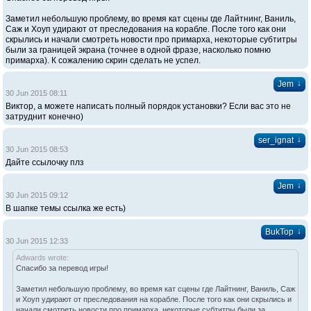
Заметил небольшую проблему, во время кат сцены где Лайтнинг, Ваниль,
Саж и Хоуп удирают от преследования на корабле. После того как они
скрылись и начали смотреть новости про примарха, некоторые субтитры
были за границей экрана (точнее в одной фразе, насколько помню
примарха). К сожалению скрин сделать не успел.
↓
Jem
30 Jun 2015 08:11
Виктор, а можете написать полный порядок установки? Если вас это не
затруднит конечно)
↓
ser_ignat
30 Jun 2015 08:53
Дайте ссылочку плз
↓
Jem
30 Jun 2015 09:12
В шапке темы ссылка же есть)
↓
BukTop
30 Jun 2015 12:33
Adwards wrote:
Спасибо за перевод игры!
Заметил небольшую проблему, во время кат сцены где Лайтнинг, Ваниль, Саж
и Хоуп удирают от преследования на корабле. После того как они скрылись и
начали смотреть новости про примарха, некоторые субтитры были за