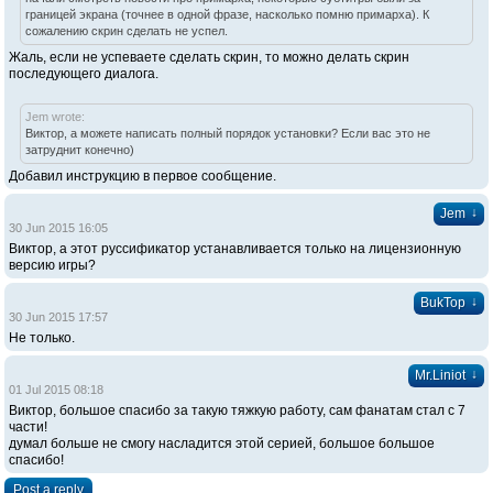
границей экрана (точнее в одной фразе, насколько помню примарха). К
сожалению скрин сделать не успел.
Жаль, если не успеваете сделать скрин, то можно делать скрин
последующего диалога.
Jem wrote:
Виктор, а можете написать полный порядок установки? Если вас это не
затруднит конечно)
Добавил инструкцию в первое сообщение.
↓
Jem
30 Jun 2015 16:05
Виктор, а этот руссификатор устанавливается только на лицензионную
версию игры?
↓
BukTop
30 Jun 2015 17:57
Не только.
↓
Mr.Liniot
01 Jul 2015 08:18
Виктор, большое спасибо за такую тяжкую работу, сам фанатам стал с 7
части!
думал больше не смогу насладится этой серией, большое большое
спасибо!
Post a reply