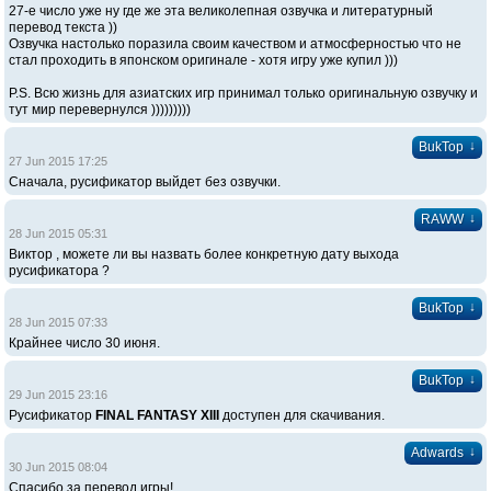
27-е число уже ну где же эта великолепная озвучка и литературный
перевод текста ))
Озвучка настолько поразила своим качеством и атмосферностью что не
стал проходить в японском оригинале - хотя игру уже купил )))
P.S. Всю жизнь для азиатских игр принимал только оригинальную озвучку и
тут мир перевернулся )))))))))
↓
BukTop
27 Jun 2015 17:25
Сначала, русификатор выйдет без озвучки.
↓
RAWW
28 Jun 2015 05:31
Виктор , можете ли вы назвать более конкретную дату выхода
русификатора ?
↓
BukTop
28 Jun 2015 07:33
Крайнее число 30 июня.
↓
BukTop
29 Jun 2015 23:16
Русификатор
FINAL FANTASY XIII
доступен для скачивания.
↓
Adwards
30 Jun 2015 08:04
Спасибо за перевод игры!