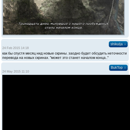
↓
shikulja
24 Feb 2015 14:18
как бы спустя месяц нид новые скрины. заодно будет обсудить неточности
перевода на новых скринах. "может это станет началом конца.."
↓
BukTop
24 May 2015 11:10