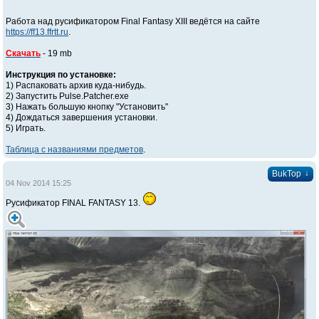
Работа над русификатором Final Fantasy XIII ведётся на сайте
https://ff13.ffrtt.ru
.
Скачать
- 19 mb
Инструкция по установке:
1) Распаковать архив куда-нибудь.
2) Запустить Pulse.Patcher.exe
3) Нажать большую кнопку "Установить"
4) Дождаться завершения установки.
5) Играть.
Таблица с названиями предметов
.
↓
BukTop
04 Nov 2014 15:25
Русификатор FINAL FANTASY 13.