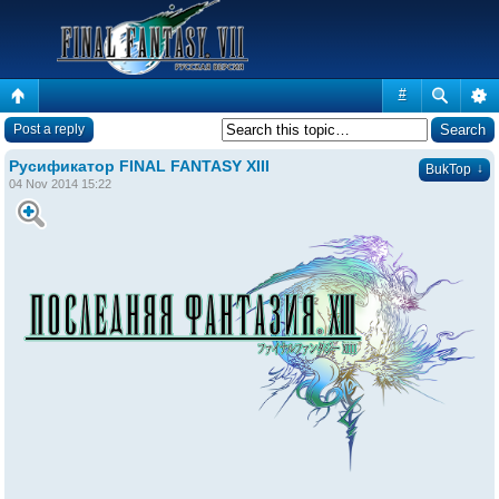
#
Post a reply
Русификатор FINAL FANTASY XIII
↓
BukTop
04 Nov 2014 15:22